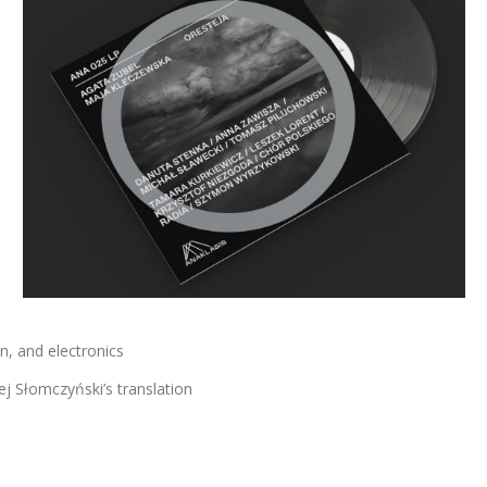
n, and electronics
 Słomczyński’s translation