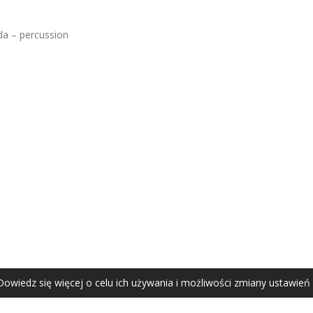
da – percussion
AGATA ZUBEL
agata@zubel.pl
tel. +48 608 51 41 68
Dowiedz się więcej o celu ich używania i możliwości zmiany ustawień
Agata Zubel © 2021