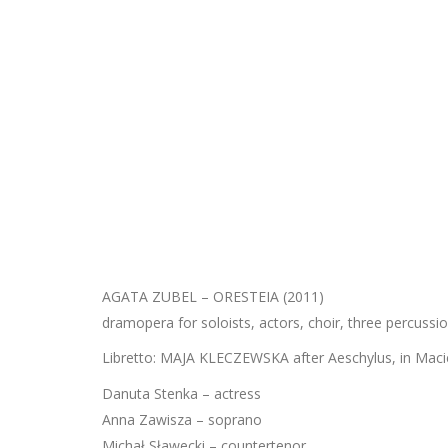
AGATA ZUBEL – ORESTEIA (2011)
dramopera for soloists, actors, choir, three percussio
Libretto: MAJA KLECZEWSKA after Aeschylus, in Maciej
Danuta Stenka – actress
Anna Zawisza – soprano
Michał Sławecki – countertenor