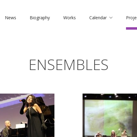
News
Biography
Works
Calendar
Proje
ENSEMBLES