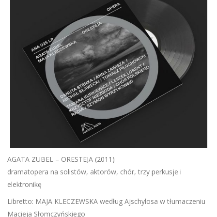
AGATA ZUBEL – ORESTEJA (2011)
dramatopera na solistów, aktorów, chór, trzy perkusje i
elektronikę
Libretto: MAJA KLECZEWSKA według Ajschylosa w tłumaczeniu
Macieja Słomczyńskiego