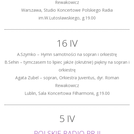
Rewakowicz
Warszawa, Studio Koncertowe Polskiego Radia
im.W.Lutosławskiego, g.19.00
16 IV
A.Szymko – Hymn samotności na sopran i orkiestrę
B.Sehin – tymczasem to lipiec jakże (okrutnie) piękny na sopran i
orkiestrę
Agata Zubel – sopran, Orkiestra Juventus, dyr. Roman
Rewakowicz
Lublin, Sala Koncertowa Filharmonii, g.19.00
5 IV
POLSKIE RADIO PR.II