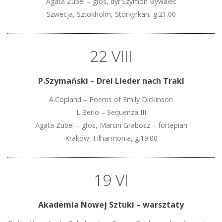
Agata Zubel – głos, dyr.Szymon Bywalec
Szwecja, Sztokholm, Storkyrkan, g.21.00
22 VIII
P.Szymański – Drei Lieder nach Trakl
A.Copland – Poems of Emily Dickinson
L.Berio – Sequenza III
Agata Zubel – głos, Marcin Grabosz – fortepian
Kraków, Filharmonia, g.19.00
19 VI
Akademia Nowej Sztuki – warsztaty