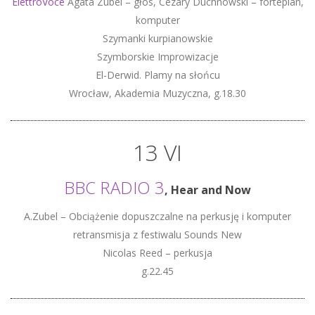
ElettroVoce
Agata Zubel – głos, Cezary Duchnowski – fortepian,
komputer
Szymanki kurpianowskie
Szymborskie Improwizacje
El-Derwid. Plamy na słońcu
Wrocław, Akademia Muzyczna, g.18.30
13 VI
BBC RADIO 3
, Hear and Now
A.Zubel – Obciążenie dopuszczalne na perkusję i komputer
retransmisja z festiwalu Sounds New
Nicolas Reed – perkusja
g.22.45