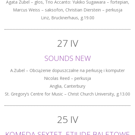
Agata Zubel – głos, Trio Accanto: Yukiko Sugawara – fortepian,
Marcus Weiss – saksofon, Christian Dierstein – perkusja
Linz, Brucknerhaus, g.19.00
27 IV
SOUNDS NEW
A.Zubel – Obciążenie dopuszczalne na perkusję i komputer
Nicolas Reed – perkusja
Anglia, Canterbury
St. Gregory’s Centre for Music – Christ Church University, g.13.00
25 IV
KOMEDA-SEXTET. ETIUDE BALETOWE