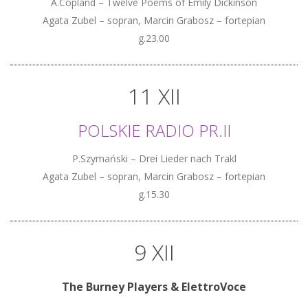
A.Copland – Twelve Poems of Emily Dickinson
Agata Zubel – sopran, Marcin Grabosz – fortepian
g.23.00
11 XII
POLSKIE RADIO PR.II
P.Szymański – Drei Lieder nach Trakl
Agata Zubel – sopran, Marcin Grabosz – fortepian
g.15.30
9 XII
The Burney Players & ElettroVoce