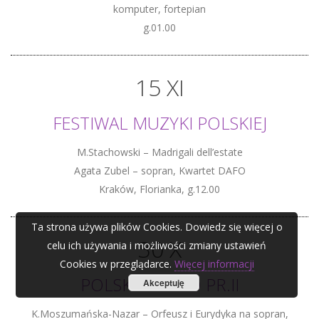
komputer, fortepian
g.01.00
15 XI
FESTIWAL MUZYKI POLSKIEJ
M.Stachowski – Madrigali dell’estate
Agata Zubel – sopran, Kwartet DAFO
Kraków, Florianka, g.12.00
Ta strona używa plików Cookies. Dowiedz się więcej o
30 X
celu ich używania i możliwości zmiany ustawień
Cookies w przeglądarce.
Więcej informacji
POLSKIE RADIO PR.II
Akceptuję
K.Moszumańska-Nazar – Orfeusz i Eurydyka na sopran,