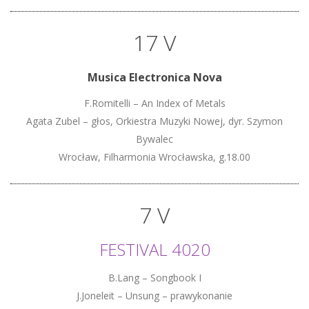
17 V
Musica Electronica Nova
F.Romitelli – An Index of Metals
Agata Zubel – głos, Orkiestra Muzyki Nowej, dyr. Szymon
Bywalec
Wrocław, Filharmonia Wrocławska, g.18.00
7 V
FESTIVAL 4020
B.Lang – Songbook I
J.Joneleit – Unsung – prawykonanie