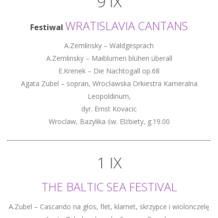
9 IX
WRATISLAVIA CANTANS
Festiwal
A.Zemlinsky – Waldgespräch
A.Zemlinsky – Maiblumen blühen überall
E.Krenek – Die Nachtogall op.68
Agata Zubel – sopran, Wrocławska Orkiestra Kameralna
Leopoldinum,
dyr. Ernst Kovacic
Wroclaw, Bazylika św. Elżbiety, g.19.00
1 IX
THE BALTIC SEA FESTIVAL
A.Zubel – Cascando na głos, flet, klarnet, skrzypce i wiolonczelę