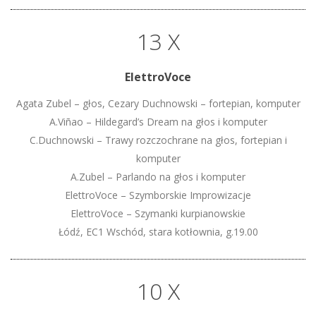
13 X
ElettroVoce
Agata Zubel – głos, Cezary Duchnowski – fortepian, komputer
A.Viñao – Hildegard’s Dream na głos i komputer
C.Duchnowski – Trawy rozczochrane na głos, fortepian i
komputer
A.Zubel – Parlando na głos i komputer
ElettroVoce – Szymborskie Improwizacje
ElettroVoce – Szymanki kurpianowskie
Łódź, EC1 Wschód, stara kotłownia, g.19.00
10 X