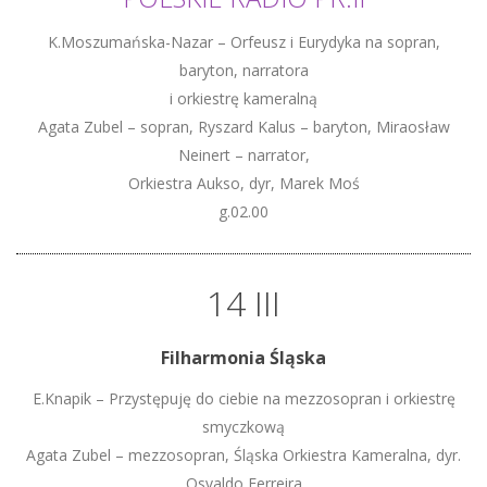
K.Moszumańska-Nazar – Orfeusz i Eurydyka na sopran,
baryton, narratora
i orkiestrę kameralną
Agata Zubel – sopran, Ryszard Kalus – baryton, Miraosław
Neinert – narrator,
Orkiestra Aukso, dyr, Marek Moś
g.02.00
14 III
Filharmonia Śląska
E.Knapik – Przystępuję do ciebie na mezzosopran i orkiestrę
smyczkową
Agata Zubel – mezzosopran, Śląska Orkiestra Kameralna, dyr.
Osvaldo Ferreira