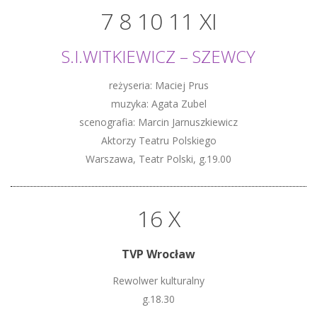
7 8 10 11 XI
S.I.WITKIEWICZ – SZEWCY
reżyseria: Maciej Prus
muzyka: Agata Zubel
scenografia: Marcin Jarnuszkiewicz
Aktorzy Teatru Polskiego
Warszawa, Teatr Polski, g.19.00
16 X
TVP Wrocław
Rewolwer kulturalny
g.18.30