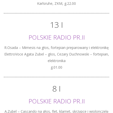
Karlsruhe, ZKM, g.22.00
13 I
POLSKIE RADIO PR.II
R.Osada – Mimesis na głos, fortepian preparowany i elektronikę
ElettroVoce Agata Zubel – głos, Cezary Duchnowski – fortepian,
elektronika
g.01.00
8 I
POLSKIE RADIO PR.II
A.Zubel – Cascando na głos, flet, klarnet, skrzypce i wiolonczelę