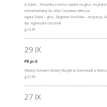
A.Zubel – Piosenka o końcu świata na głos, recytator
instrumentalny do słów Czesława Miłosza
Agata Zubel – głos, Zbigniew Grochala – recytacja, 
dyr. Agnieszka Duczmal
g.12.30
29 IX
PR pr.II
Między Kursami Nowej Muzyki w Darmstadt a Warszaw
g.22.45
27 IX