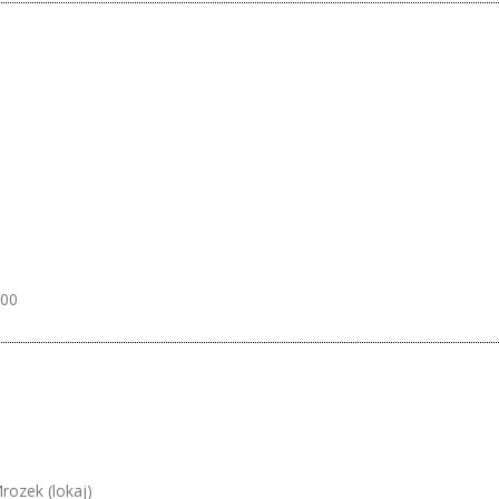
.00
rozek (lokaj)