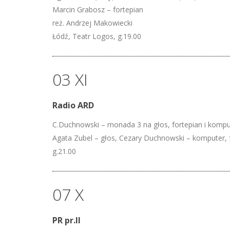
Marcin Grabosz – fortepian
reż. Andrzej Makowiecki
Łódź, Teatr Logos, g.19.00
03 XI
Radio ARD
C.Duchnowski – monada 3 na głos, fortepian i kompu
Agata Zubel – głos, Cezary Duchnowski – komputer, 
g.21.00
07 X
PR pr.II