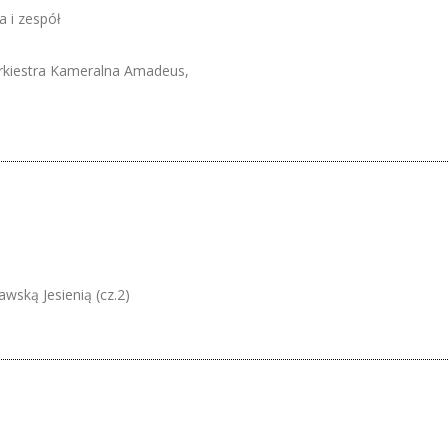
a i zespół
Orkiestra Kameralna Amadeus,
ską Jesienią (cz.2)