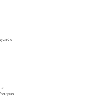
zytorów
ter
fortepian