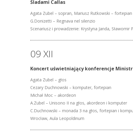
Śladami Callas
Agata Zubel – sopran, Mariusz Rutkowski – fortepian
G.Donizetti – Regnava nel silenzio
Scenariusz i prowadzenie: Krystyna Janda, Sławomir P
09 XII
Koncert uświetniający konferencje Minist
Agata Zubel – głos
Cezary Duchnowski – komputer, fortepian
Michał Moc – akordeon
A.Zubel – Unisono II na głos, akordeon i komputer
C.Duchnowski – monada 3 na głos, fortepian i kompu
Wrocław, Aula Leopoldinum