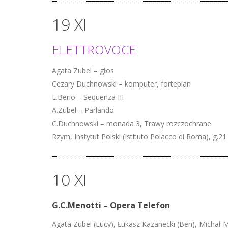
19 XI
ELETTROVOCE
Agata Zubel – głos
Cezary Duchnowski – komputer, fortepian
L.Berio – Sequenza III
A.Zubel – Parlando
C.Duchnowski – monada 3, Trawy rozczochrane
Rzym, Instytut Polski (Istituto Polacco di Roma), g.21
10 XI
G.C.Menotti – Opera Telefon
Agata Zubel (Lucy), Łukasz Kazanecki (Ben), Michał M