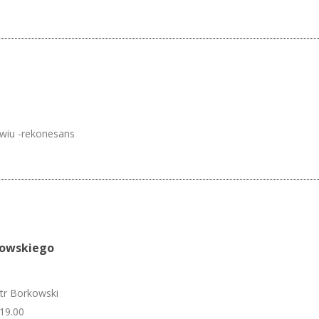
wiu -rekonesans
kowskiego
otr Borkowski
19.00