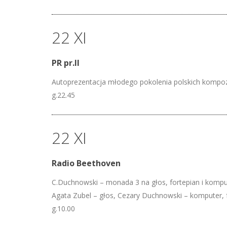
22 XI
PR pr.II
Autoprezentacja młodego pokolenia polskich kompo
g.22.45
22 XI
Radio Beethoven
C.Duchnowski – monada 3 na głos, fortepian i kompu
Agata Zubel – głos, Cezary Duchnowski – komputer, 
g.10.00