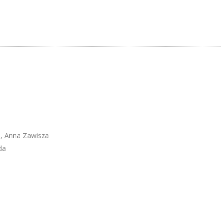
i, Anna Zawisza
da