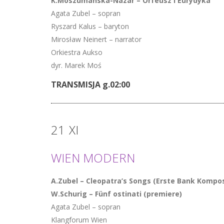
K.Moszumańska-Nazar – Orfeusz i Eurydyka
Agata Zubel – sopran
Ryszard Kalus – baryton
Mirosław Neinert – narrator
Orkiestra Aukso
dyr. Marek Moś
TRANSMISJA g.02:00
21
XI
WIEN MODERN
A.Zubel – Cleopatra’s Songs (Erste Bank Kompos
W.Schurig – Fünf ostinati (premiere)
Agata Zubel – sopran
Klangforum Wien