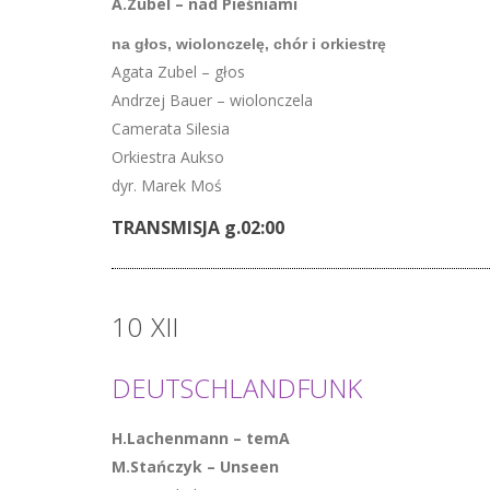
A.Zubel – nad Pieśniami
na głos, wiolonczelę, chór i orkiestrę
Agata Zubel – głos
Andrzej Bauer – wiolonczela
Camerata Silesia
Orkiestra Aukso
dyr. Marek Moś
TRANSMISJA g.02:00
10
XII
DEUTSCHLANDFUNK
H.Lachenmann – temA
M.Stańczyk – Unseen