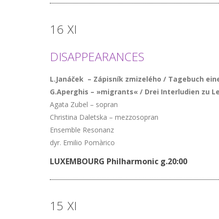
16
XI
DISAPPEARANCES
L.Janáček – Zápisník zmizelého / Tagebuch eine
G.Aperghis – »migrants« / Drei Interludien zu
Agata Zubel – sopran
Christina Daletska – mezzosopran
Ensemble Resonanz
dyr. Emilio Pomàrico
LUXEMBOURG Philharmonic g.20:00
15
XI