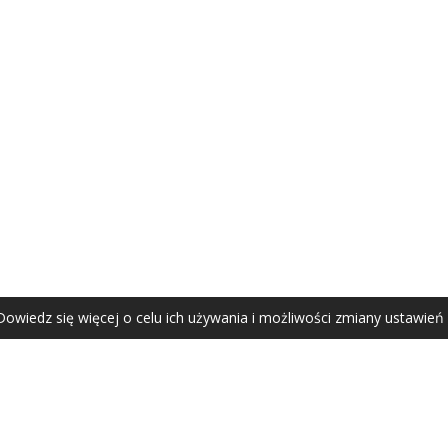
AGATA ZUBEL
agata@zubel.pl
tel. +48 608 51 41 68
Dowiedz się więcej o celu ich używania i możliwości zmiany ustawień
Agata Zubel © 2021