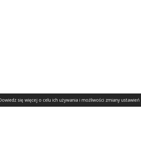
AGATA ZUBEL
agata@zubel.pl
tel. +48 608 51 41 68
Dowiedz się więcej o celu ich używania i możliwości zmiany ustawień
Agata Zubel © 2021