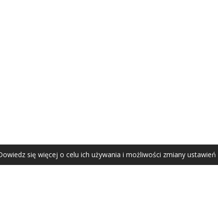
AGATA ZUBEL
agata@zubel.pl
tel. +48 608 51 41 68
Dowiedz się więcej o celu ich używania i możliwości zmiany ustawień
Agata Zubel © 2021