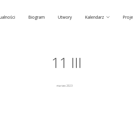
ualności
Biogram
Utwory
Kalendarz
Proje
11 III
marzec 2023