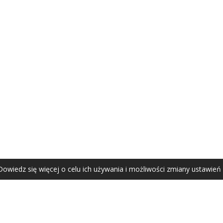
AGATA ZUBEL
agata@zubel.pl
tel. +48 608 51 41 68
Dowiedz się więcej o celu ich używania i możliwości zmiany ustawień
Agata Zubel © 2021