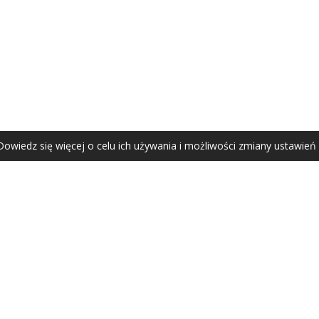
AGATA ZUBEL
agata@zubel.pl
tel. +48 608 51 41 68
Dowiedz się więcej o celu ich używania i możliwości zmiany ustawień
Agata Zubel © 2021