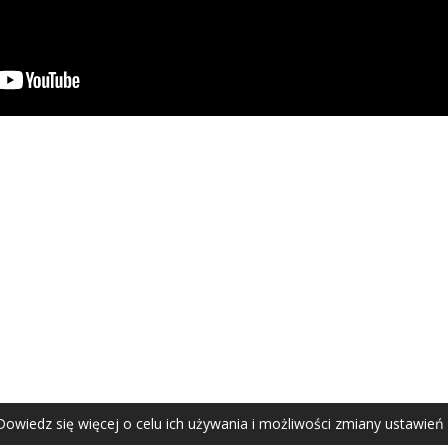
AGATA ZUBEL
agata@zubel.pl
tel. +48 608 51 41 68
Dowiedz się więcej o celu ich używania i możliwości zmiany ustawień
Agata Zubel © 2021