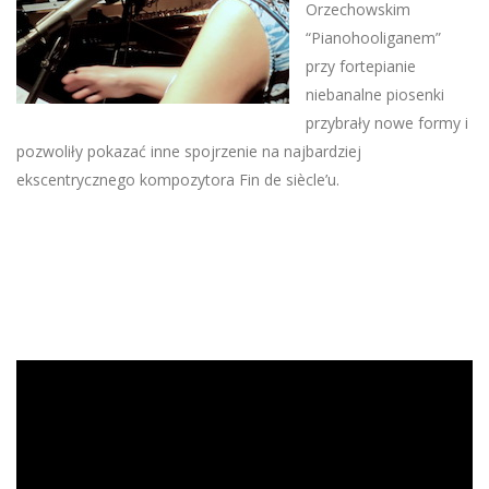
Orzechowskim
“Pianohooliganem”
przy fortepianie
niebanalne piosenki
przybrały nowe formy i
pozwoliły pokazać inne spojrzenie na najbardziej
ekscentrycznego kompozytora Fin de siècle’u.