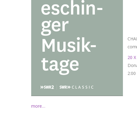
CHAM
comm
20 X
Dona
2:00
more…