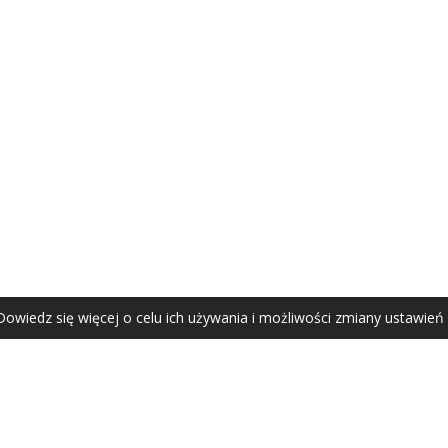
AGATA ZUBEL
agata@zubel.pl
tel. +48 608 51 41 68
Dowiedz się więcej o celu ich używania i możliwości zmiany ustawień
Agata Zubel © 2021