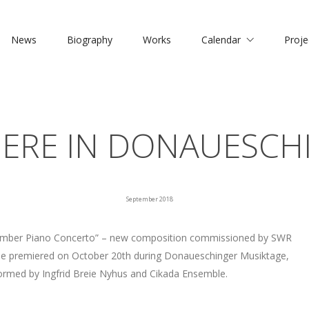
News
Biography
Works
Calendar
Proje
IERE IN DONAUESCH
September 2018
mber Piano Concerto” – new composition commissioned by SWR
 be premiered on October 20th during Donaueschinger Musiktage,
ormed by Ingfrid Breie Nyhus and Cikada Ensemble.