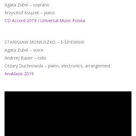
Agata Zubel – soprano
Krzysztof Książek – piano
CD Accord 2019 / Universal Music Polska
STANISŁAW MONIUSZKO – E-ŚPIEWNIK
Agata Zubel – voice
Andrzej Bauer – cello
Cezary Duchnowski – piano, electronics, arrangement
Anaklasis 2019