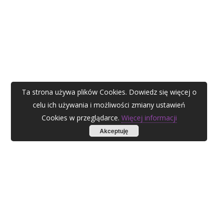
Ta strona używa plików Cookies. Dowiedz się więcej o
celu ich używania i możliwości zmiany ustawień
Cookies w przeglądarce.
Więcej informacji
Akceptuję
AGATA ZUBEL
agata@zubel.pl
tel. +48 608 51 41 68