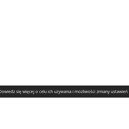
AGATA ZUBEL
agata@zubel.pl
tel. +48 608 51 41 68
Dowiedz się więcej o celu ich używania i możliwości zmiany ustawień
Agata Zubel © 2021