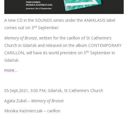
A new CD in the SOUNDS series under the ANAKLASIS label
rd
comes out on 3
September.
Memory of Bronze
, written for the carillon of St Catherine’s
Church in Gdańsk and released on the album CONTEMPORARY
th
CARILLON, will have its world première on 5
September in
Gdańsk.
more
…
05.Sept.2021, 3:00 PM, Gdańsk, St Catherine’s Church
Agata Zubel –
Memory of Bronze
Monika Kaźmierczak – carillon