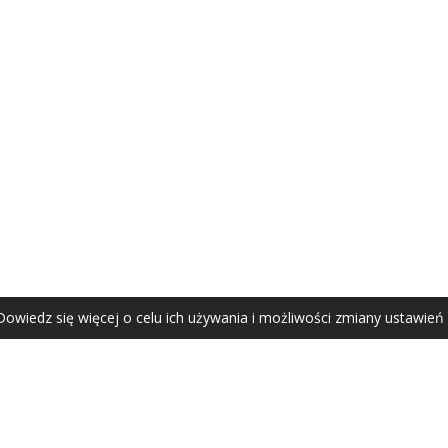
AGATA ZUBEL
agata@zubel.pl
tel. +48 608 51 41 68
Dowiedz się więcej o celu ich używania i możliwości zmiany ustawień
Agata Zubel © 2021