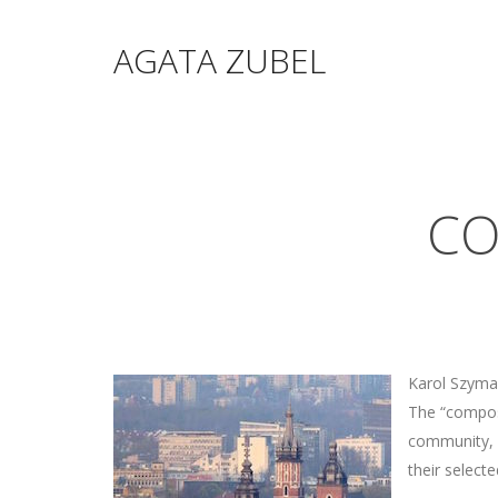
AGATA ZUBEL
CO
Karol Szyma
The “compose
community, e
their select