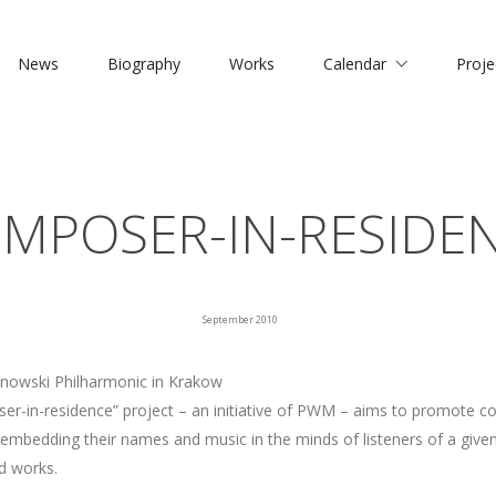
News
Biography
Works
Calendar
Proje
MPOSER-IN-RESIDE
September 2010
nowski Philharmonic in Krakow
r-in-residence” project – an initiative of PWM – aims to promote c
mbedding their names and music in the minds of listeners of a give
ed works.