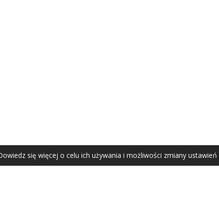
AGATA ZUBEL
agata@zubel.pl
tel. +48 608 51 41 68
Dowiedz się więcej o celu ich używania i możliwości zmiany ustawień
Agata Zubel © 2021