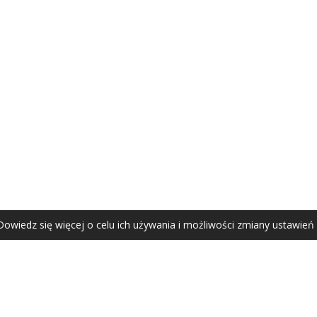
AGATA ZUBEL
agata@zubel.pl
tel. +48 608 51 41 68
Dowiedz się więcej o celu ich używania i możliwości zmiany ustawień
Agata Zubel © 2021