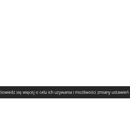
AGATA ZUBEL
agata@zubel.pl
tel. +48 608 51 41 68
Dowiedz się więcej o celu ich używania i możliwości zmiany ustawień
Agata Zubel © 2021