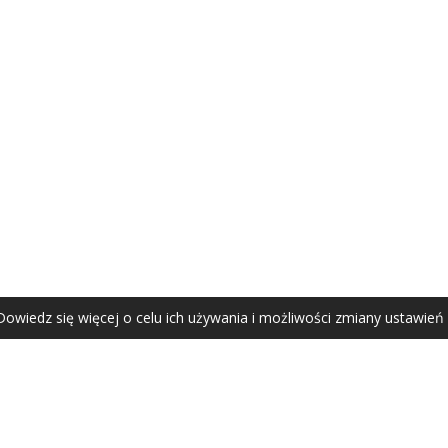
AGATA ZUBEL
agata@zubel.pl
tel. +48 608 51 41 68
Dowiedz się więcej o celu ich używania i możliwości zmiany ustawień
Agata Zubel © 2021