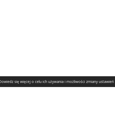
AGATA ZUBEL
agata@zubel.pl
tel. +48 608 51 41 68
Dowiedz się więcej o celu ich używania i możliwości zmiany ustawień
Agata Zubel © 2021