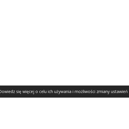
AGATA ZUBEL
agata@zubel.pl
tel. +48 608 51 41 68
Dowiedz się więcej o celu ich używania i możliwości zmiany ustawień
Agata Zubel © 2021