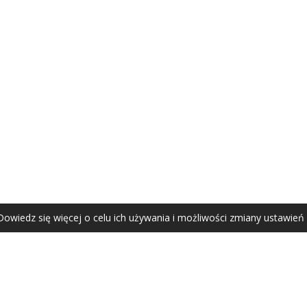
AGATA ZUBEL
agata@zubel.pl
tel. +48 608 51 41 68
Dowiedz się więcej o celu ich używania i możliwości zmiany ustawień
Agata Zubel © 2021