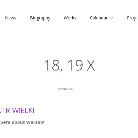
News
Biography
Works
Calendar
Proje
18, 19 X
October 2025
TR WIELKI
 Opera about Warsaw