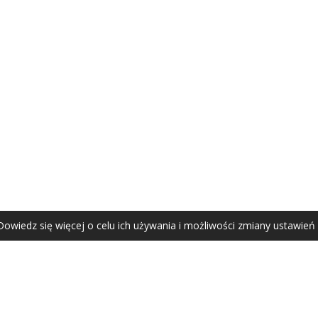
AGATA ZUBEL
agata@zubel.pl
tel. +48 608 51 41 68
Dowiedz się więcej o celu ich używania i możliwości zmiany ustawień
Agata Zubel © 2021