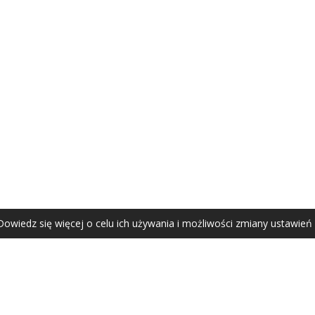
AGATA ZUBEL
agata@zubel.pl
tel. +48 608 51 41 68
Dowiedz się więcej o celu ich używania i możliwości zmiany ustawień
Agata Zubel © 2021