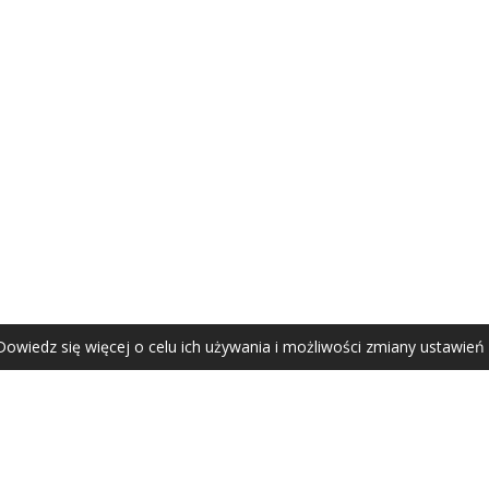
AGATA ZUBEL
agata@zubel.pl
tel. +48 608 51 41 68
Dowiedz się więcej o celu ich używania i możliwości zmiany ustawień
Agata Zubel © 2021