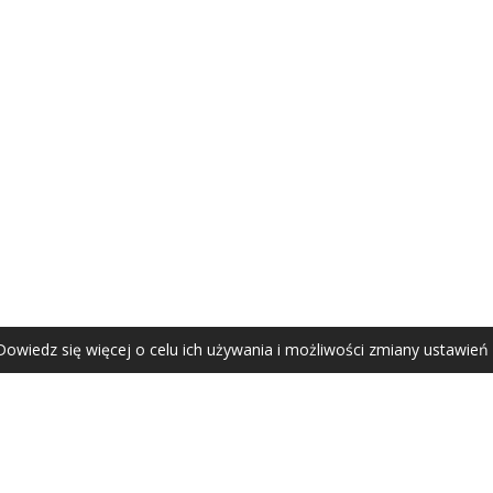
AGATA ZUBEL
agata@zubel.pl
tel. +48 608 51 41 68
Dowiedz się więcej o celu ich używania i możliwości zmiany ustawień
Agata Zubel © 2021