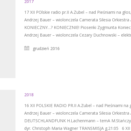
2017
17 XII POlskie radio pr.II A.Zubel – nad Pieśniami na głos
Andrzej Bauer – wiolonczela Camerata Silesia Orkiestr
KONIECZNY…? KONIECZNIE! Piosenki Zygmunta Konieczn
Andrzej Bauer – wiolonczela Cezary Duchnowski – elek
grudzień 2016
2018
16 XII POLSKIE RADIO PR.II A.Zubel – nad Pieśniami na gł
Andrzej Bauer – wiolonczela Camerata Silesia Orkiestr
DEUTSCHLANDFUNK H.Lachenmann – temA M.Stańczyk 
dyr. Christoph Maria Wagner TRANSMISJA g.21:05 6 X