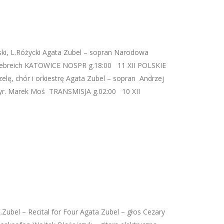
i, L.Różycki Agata Zubel – sopran Narodowa
 Liebreich KATOWICE NOSPR g.18:00 11 XII POLSKIE
elę, chór i orkiestrę Agata Zubel – sopran Andrzej
 dyr. Marek Moś TRANSMISJA g.02:00 10 XII
.Zubel – Recital for Four Agata Zubel – głos Cezary