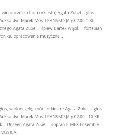
, wiolonczelę, chór i orkiestrę Agata Zubel – głos
a Aukso dyr. Marek Moś TRANSMISJA g.02:00 1 XII
ego Agata Zubel – śpiew Bartek Wąsik – fortepian
tronika, opracowanie muzyczne…
os, wiolonczelę, chór i orkiestrę Agata Zubel – głos
a Aukso dyr. Marek Moś TRANSMISJA g.02:00 10 XII
– Unseen Agata Zubel – sopran E-MEX Ensemble
II MUSICA…