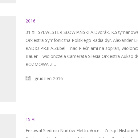
2016
31 XII SYLWESTER SŁOWIAŃSKI A.Dvorák, K.Szymanowsk
Orkiestra Symfoniczna Polskiego Radia dyr. Alexander
RADIO PR.II A.Zubel – nad Pieśniami na sopran, wioloncz
Bauer – wiolonczela Camerata Silesia Orkiestra Aukso
ROZMOWA Z…
grudzień 2016
19 VI
Festiwal Siedmiu Nurtów ElettroVoce – Znikąd Historie A