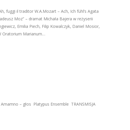
 fuggi il traditor W.A.Mozart – Ach, Ich fühl’s Agata
adeusz Moz” – dramat Michała Bajera w reżyserii
ewicz, Emilia Piech, Filip Kowalczyk, Daniel Mosior,
AW Oratorium Marianum…
oko Amamno – głos Platypus Ensemble TRANSMISJA