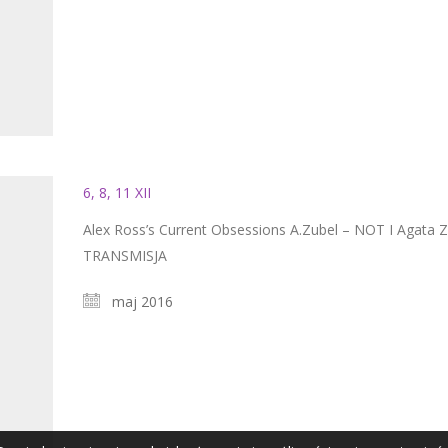
6, 8, 11 XII
Alex Ross’s Current Obsessions A.Zubel – NOT I Agata 
TRANSMISJA
maj 2016
AGATA ZUBEL
agata@zubel.pl
tel. +48 608 51 41 68