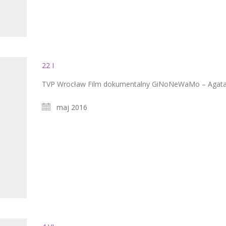
22 I
TVP Wrocław Film dokumentalny GiNoNeWaMo – Agata
maj 2016