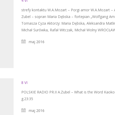
4 VI
strefy kontaktu W.A.Mozart – Porgi amor W.A.Mozart – Ah,
Zubel – sopran Maria Dębska – fortepian „Wolfgang Am
Tomasza Cyza Aktorzy: Maria Dębska, Aleksandra Matlingi
Michał Surówka, Rafał Witczak, Michał Wolny WROCŁ
maj 2016
8 VI
POLSKIE RADIO PR.II A.Zubel – What is the Word Ka
g.23:35
maj 2016