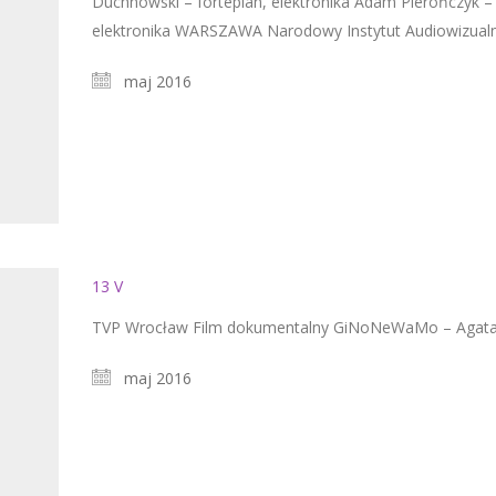
Duchnowski – fortepian, elektronika Adam Pierończyk – 
elektronika WARSZAWA Narodowy Instytut Audiowizualn
maj 2016
13 V
TVP Wrocław Film dokumentalny GiNoNeWaMo – Agata
maj 2016