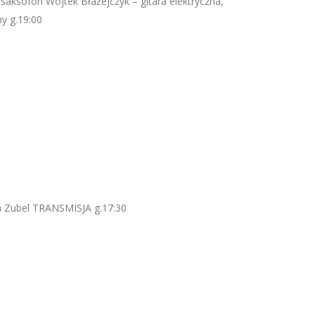
saksofon Wojtek Błażejczyk – gitara elektryczna,
y g.19:00
 Zubel TRANSMISJA g.17:30