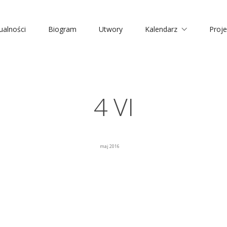
ualności
Biogram
Utwory
Kalendarz
Proje
4 VI
maj 2016