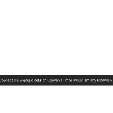
AGATA ZUBEL
agata@zubel.pl
tel. +48 608 51 41 68
Dowiedz się więcej o celu ich używania i możliwości zmiany ustawień
Agata Zubel © 2021