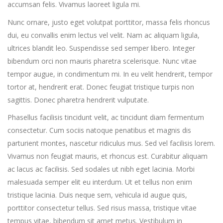
accumsan felis. Vivamus laoreet ligula mi.
Nunc ornare, justo eget volutpat porttitor, massa felis rhoncus
dui, eu convallis enim lectus vel velit. Nam ac aliquam ligula,
ultrices blandit leo. Suspendisse sed semper libero. Integer
bibendum orci non mauris pharetra scelerisque. Nunc vitae
tempor augue, in condimentum mi. In eu velit hendrerit, tempor
tortor at, hendrerit erat. Donec feugiat tristique turpis non
sagittis. Donec pharetra hendrerit vulputate.
Phasellus facilisis tincidunt velit, ac tincidunt diam fermentum
consectetur. Cum sociis natoque penatibus et magnis dis
parturient montes, nascetur ridiculus mus. Sed vel facilisis lorem.
Vivamus non feugiat mauris, et rhoncus est. Curabitur aliquam
ac lacus ac facilisis. Sed sodales ut nibh eget lacinia. Morbi
malesuada semper elit eu interdum. Ut et tellus non enim
tristique lacinia. Duis neque sem, vehicula id augue quis,
porttitor consectetur tellus. Sed risus massa, tristique vitae
tempus vitae, bibendum sit amet metus. Vestibulum in