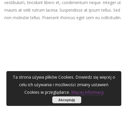
vestibulum, tincidunt libero et, condimentum neque. Integer ut
mauris at velit rutrum lacinia. Suspendisse at ipsum tellus. Sed
non molestie tellus. Praesent rhoncus eget sem eu sollicitudin.
Ta strona używa plików Cookies. Dowiedz się więcej o
celu ich używania i możliwości zmiany ustawień
Cookies w przeglądarce.
Więcej informacji
Akceptuję
AGATA ZUBEL