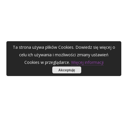
Ta strona używa plików Cookies. Dowiedz się więcej o
celu ich używania i możliwości zmiany ustawień
Cookies w przeglądarce.
Więcej informacji
Akceptuję
AGATA ZUBEL
agata@zubel.pl
tel. +48 608 51 41 68