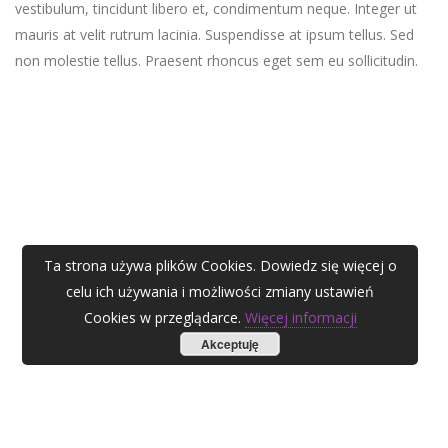
vestibulum, tincidunt libero et, condimentum neque. Integer ut
mauris at velit rutrum lacinia. Suspendisse at ipsum tellus. Sed
non molestie tellus. Praesent rhoncus eget sem eu sollicitudin.
Ta strona używa plików Cookies. Dowiedz się więcej o
celu ich używania i możliwości zmiany ustawień
Cookies w przeglądarce.
Więcej informacji
Akceptuję
AGATA ZUBEL