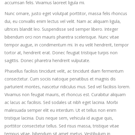
accumsan felis. Vivamus laoreet ligula mi.
Nunc ornare, justo eget volutpat porttitor, massa felis rhoncus
dui, eu convallis enim lectus vel velit. Nam ac aliquam ligula,
ultrices blandit leo. Suspendisse sed semper libero. Integer
bibendum orci non mauris pharetra scelerisque. Nunc vitae
tempor augue, in condimentum mi. In eu velit hendrerit, tempor
tortor at, hendrerit erat. Donec feugiat tristique turpis non
sagittis. Donec pharetra hendrerit vulputate.
Phasellus facilisis tincidunt velit, ac tincidunt diam fermentum
consectetur. Cum sociis natoque penatibus et magnis dis
parturient montes, nascetur ridiculus mus. Sed vel facilisis lorem.
Vivamus non feugiat mauris, et rhoncus est. Curabitur aliquam
ac lacus ac facilisis. Sed sodales ut nibh eget lacinia. Morbi
malesuada semper elit eu interdum. Ut et tellus non enim
tristique lacinia. Duis neque sem, vehicula id augue quis,
porttitor consectetur tellus. Sed risus massa, tristique vitae
tempus vitae, bibendum sit amet metus. Vestibulum in