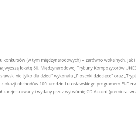
stu konkursów (w tym międzynarodowych) – zarówno wokalnych, jak i
 najwyższą lokatę 60. Międzynarodowej Trybuny Kompozytorów UNE
awski nie tylko dla dzieci” wykonała „Piosenki dziecięce” oraz „Try
z okazji obchodów 100. urodzin Lutosławskiego programem El-Derwid
ał zarejestrowany i wydany przez wytwórnię CD Accord (premiera: wr