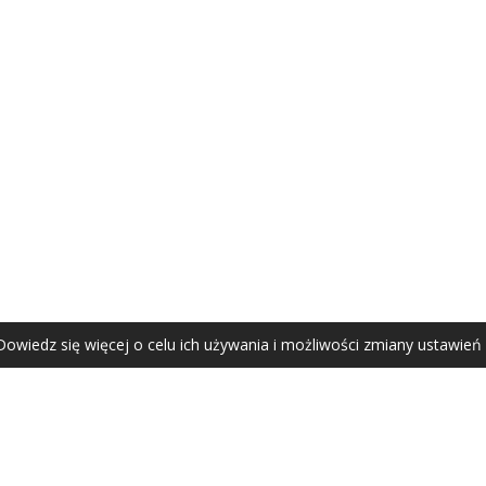
AGATA ZUBEL
agata@zubel.pl
tel. +48 608 51 41 68
Dowiedz się więcej o celu ich używania i możliwości zmiany ustawień
Agata Zubel © 2021