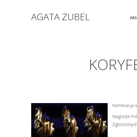
AGATA ZUBEL
Akt
KORYFE
Nominacja 
Nagroda Po
Zgłoszonych