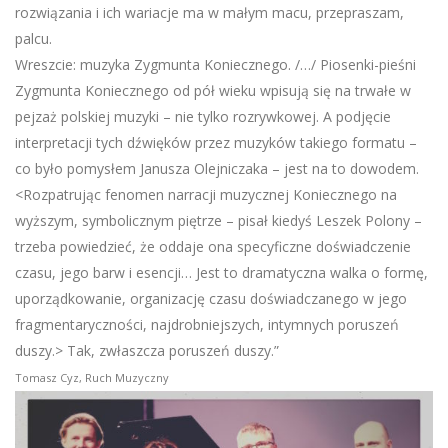
rozwiązania i ich wariacje ma w małym macu, przepraszam,
palcu.
Wreszcie: muzyka Zygmunta Koniecznego. /…/ Piosenki-pieśni
Zygmunta Koniecznego od pół wieku wpisują się na trwałe w
pejzaż polskiej muzyki – nie tylko rozrywkowej. A podjęcie
interpretacji tych dźwięków przez muzyków takiego formatu –
co było pomysłem Janusza Olejniczaka – jest na to dowodem.
<Rozpatrując fenomen narracji muzycznej Koniecznego na
wyższym, symbolicznym piętrze – pisał kiedyś Leszek Polony –
trzeba powiedzieć, że oddaje ona specyficzne doświadczenie
czasu, jego barw i esencji… Jest to dramatyczna walka o formę,
uporządkowanie, organizację czasu doświadczanego w jego
fragmentaryczności, najdrobniejszych, intymnych poruszeń
duszy.> Tak, zwłaszcza poruszeń duszy.”
Tomasz Cyz, Ruch Muzyczny