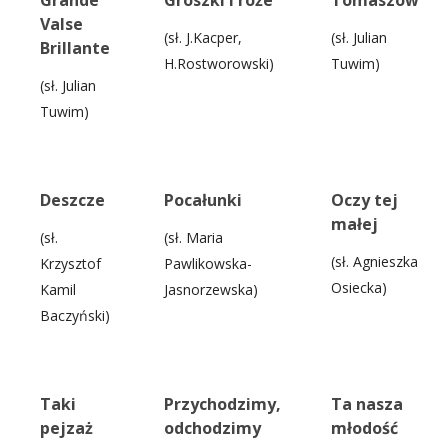
Grande
Groszki i róże
Tomaszów
Valse
(sł. J.Kacper,
(sł. Julian
Brillante
H.Rostworowski)
Tuwim)
(sł. Julian
Tuwim)
Deszcze
Pocałunki
Oczy tej
małej
(sł.
(sł. Maria
(sł. Agnieszka
Krzysztof
Pawlikowska-
Osiecka)
Kamil
Jasnorzewska)
Baczyński)
Taki
Przychodzimy,
Ta nasza
pejzaż
odchodzimy
młodość