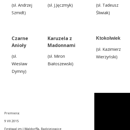
(sł. Andrzej
(sł. J.Jęczmyk)
(sł. Tadeusz
Szmidt)
Śliwiak)
Czarne
Karuzela z
Ktokolwiek
Anioły
Madonnami
(sł. Kazimierz
(sł.
(sł. Miron
Wierzyński)
Wiesław
Białoszewski)
Dymny)
Premiera:
9 VII 2015
Festiwal im.J.Waldorffa, Radziejowice