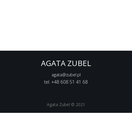
AGATA ZUBEL
agata@zubel.pl
tel. +48 608 51 41 68
Agata Zubel © 2021