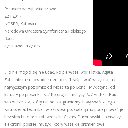
Premiera wersji orkiestrowej:
22 I 2017
NOSPR, Katowice
Narodowa Orkiestra Symfoniczna Polskiego
Radia
dyr. Paweł Przytocki
„To nie mogło się nie udać. Po pierwsze: wokalistka. Agata
Zubel nie raz udowodniła, że potrafi zaśpiewać wszystko na
najwyższym poziomie: od Mozarta po Beria i Mykietyna, od
kantaty po piosenkę. /…/ Po drugie: muzycy. /…/ Andrzej Bauer –
wiolonczelista, który nie boi się granicznych wyzwań, a jego
wirtuozeria, technika i wrażliwość pozwalają mu podejmować je
bez strachu o rezultat; wreszcie Cezary Duchnowski – pierwszy
elektronik polskiej muzyki, który wszelkie brzmieniowe