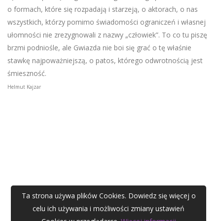
o formach, które się rozpadają i starzeją, o aktorach, o nas
wszystkich, którzy pomimo świadomości ograniczeń i własnej
ułomności nie zrezygnowali z nazwy „człowiek”. To co tu piszę
brzmi podniośle, ale Gwiazda nie boi się grać o tę właśnie
stawkę najpoważniejszą, o patos, którego odwrotnością jest
śmieszność.
Helmut Kajzar
Ta strona używa plików Cookies. Dowiedz się więcej o
celu ich używania i możliwości zmiany ustawień