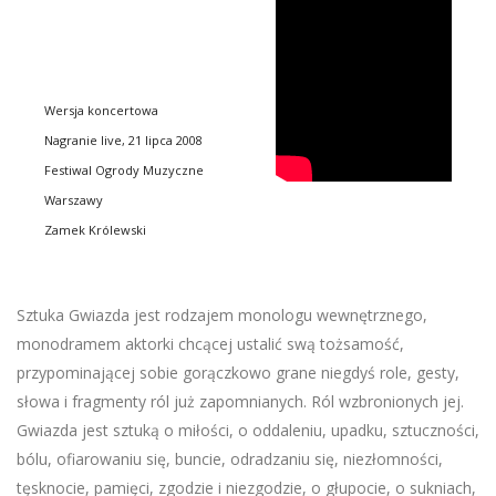
Wersja koncertowa
Nagranie live, 21 lipca 2008
Festiwal Ogrody Muzyczne
Warszawy
Zamek Królewski
Sztuka Gwiazda jest rodzajem monologu wewnętrznego,
monodramem aktorki chcącej ustalić swą tożsamość,
przypominającej sobie gorączkowo grane niegdyś role, gesty,
słowa i fragmenty ról już zapomnianych. Ról wzbronionych jej.
Gwiazda jest sztuką o miłości, o oddaleniu, upadku, sztuczności,
bólu, ofiarowaniu się, buncie, odradzaniu się, niezłomności,
tęsknocie, pamięci, zgodzie i niezgodzie, o głupocie, o sukniach,