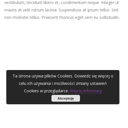
vestibulum, tincidunt libero et, condimentum neque. Integer ut
mauris at velit rutrum lacinia. Suspendisse at ipsum tellus. Sed
non molestie tellus. Praesent rhoncus eget sem eu sollicitudin.
Ta strona używa plików Cookies. Dowiedz się więcej o
celu ich używania i możliwości zmiany ustawień
Cookies w przeglądarce.
Więcej informacji
Akceptuję
AGATA ZUBEL