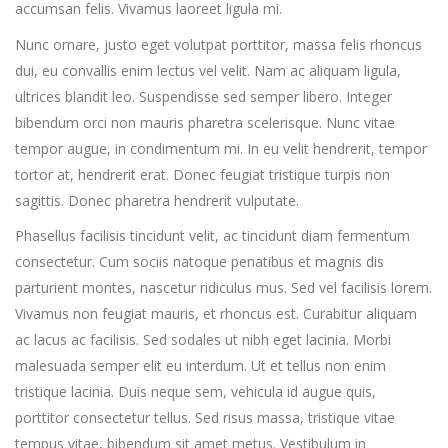
accumsan felis. Vivamus laoreet ligula mi.
Nunc ornare, justo eget volutpat porttitor, massa felis rhoncus
dui, eu convallis enim lectus vel velit. Nam ac aliquam ligula,
ultrices blandit leo. Suspendisse sed semper libero. Integer
bibendum orci non mauris pharetra scelerisque. Nunc vitae
tempor augue, in condimentum mi. In eu velit hendrerit, tempor
tortor at, hendrerit erat. Donec feugiat tristique turpis non
sagittis. Donec pharetra hendrerit vulputate.
Phasellus facilisis tincidunt velit, ac tincidunt diam fermentum
consectetur. Cum sociis natoque penatibus et magnis dis
parturient montes, nascetur ridiculus mus. Sed vel facilisis lorem.
Vivamus non feugiat mauris, et rhoncus est. Curabitur aliquam
ac lacus ac facilisis. Sed sodales ut nibh eget lacinia. Morbi
malesuada semper elit eu interdum. Ut et tellus non enim
tristique lacinia. Duis neque sem, vehicula id augue quis,
porttitor consectetur tellus. Sed risus massa, tristique vitae
tempus vitae, bibendum sit amet metus. Vestibulum in