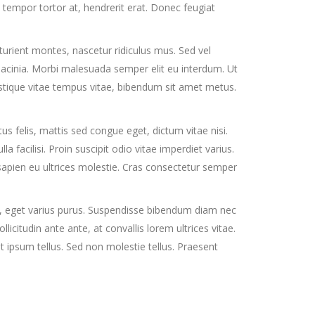
 tempor tortor at, hendrerit erat. Donec feugiat
turient montes, nascetur ridiculus mus. Sed vel
t lacinia. Morbi malesuada semper elit eu interdum. Ut
tristique vitae tempus vitae, bibendum sit amet metus.
 felis, mattis sed congue eget, dictum vitae nisi.
facilisi. Proin suscipit odio vitae imperdiet varius.
sapien eu ultrices molestie. Cras consectetur semper
, eget varius purus. Suspendisse bibendum diam nec
icitudin ante ante, at convallis lorem ultrices vitae.
t ipsum tellus. Sed non molestie tellus. Praesent