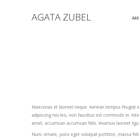
AGATA ZUBEL
Akt
Maecenas et laoreet neque. Aenean tempus feugiat eros,
adipiscing nisi leo, non faucibus est commodo in. Int
amet, accumsan accumsan felis. Vivamus laoreet ligul
Nunc ornare, justo eget volutpat porttitor, massa felis