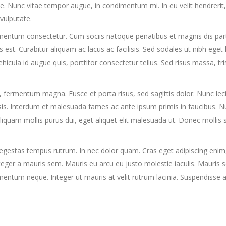
. Nunc vitae tempor augue, in condimentum mi. In eu velit hendrerit,
 vulputate.
 fermentum consectetur. Cum sociis natoque penatibus et magnis dis par
s est. Curabitur aliquam ac lacus ac facilisis. Sed sodales ut nibh ege
vehicula id augue quis, porttitor consectetur tellus. Sed risus massa, 
ermentum magna. Fusce et porta risus, sed sagittis dolor. Nunc lectus
is. Interdum et malesuada fames ac ante ipsum primis in faucibus. Nulla 
quam mollis purus dui, eget aliquet elit malesuada ut. Donec mollis 
egestas tempus rutrum. In nec dolor quam. Cras eget adipiscing enim
eger a mauris sem. Mauris eu arcu eu justo molestie iaculis. Mauris soll
mentum neque. Integer ut mauris at velit rutrum lacinia. Suspendisse a