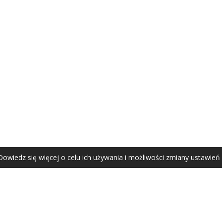
AGATA ZUBEL
agata@zubel.pl
tel. +48 608 51 41 68
Dowiedz się więcej o celu ich używania i możliwości zmiany ustawień
Agata Zubel © 2021