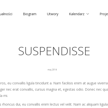
ualności
Biogram
Utwory
Kalendarz
Proje
SUSPENDISSE
maj 2014
 eu convallis ligula tincidunt a. Nam facilisis enim at augue viverra u
eger nec erat convallis, cursus magna et, egestas odio. Donec nec qu
a mi.
 rhoncus dui, eu convallis enim lectus vel velit. Nam ac aliquam ligula