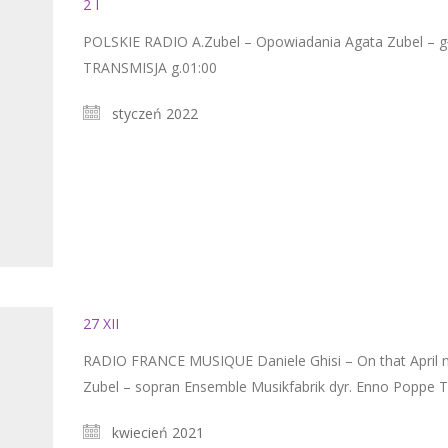
2 I
POLSKIE RADIO A.Zubel – Opowiadania Agata Zubel – g
TRANSMISJA g.01:00
styczeń 2022
27 XII
RADIO FRANCE MUSIQUE Daniele Ghisi – On that April m
Zubel – sopran Ensemble Musikfabrik dyr. Enno Poppe 
kwiecień 2021