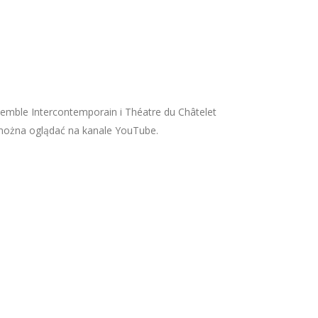
ble Intercontemporain i Théatre du Châtelet
 można oglądać na kanale YouTube.