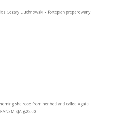
łos Cezary Duchnowski – fortepian preparowany
orning she rose from her bed and called Agata
TRANSMISJA g.22:00