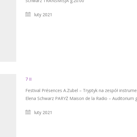
Schwarz TRANSMISJA g.20:00
luty 2021
7 II
Festival Présences A.Zubel – Tryptyk na zespół instrum
Elena Schwarz PARYŻ Maison de la Radio – Auditorium g
luty 2021