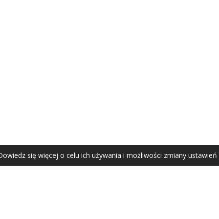
AGATA ZUBEL
agata@zubel.pl
tel. +48 608 51 41 68
Dowiedz się więcej o celu ich używania i możliwości zmiany ustawień
Agata Zubel © 2021