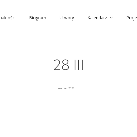
ualności
Biogram
Utwory
Kalendarz
Proje
28 III
marzec 2020