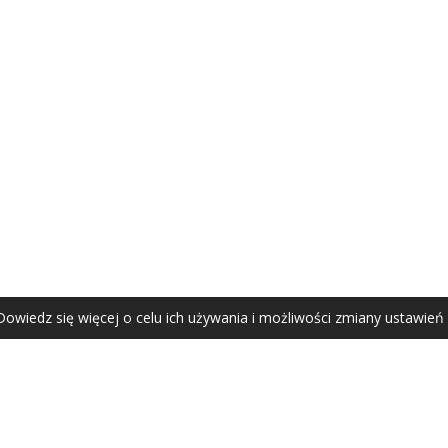
AGATA ZUBEL
agata@zubel.pl
tel. +48 608 51 41 68
Dowiedz się więcej o celu ich używania i możliwości zmiany ustawień
Agata Zubel © 2021