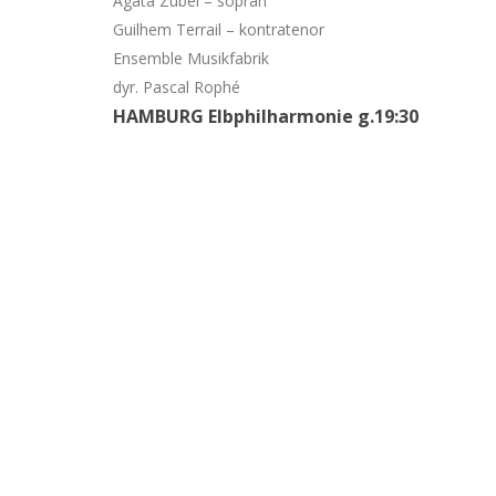
Agata Zubel – sopran
Guilhem Terrail – kontratenor
Ensemble Musikfabrik
dyr. Pascal Rophé
HAMBURG Elbphilharmonie g.19:30