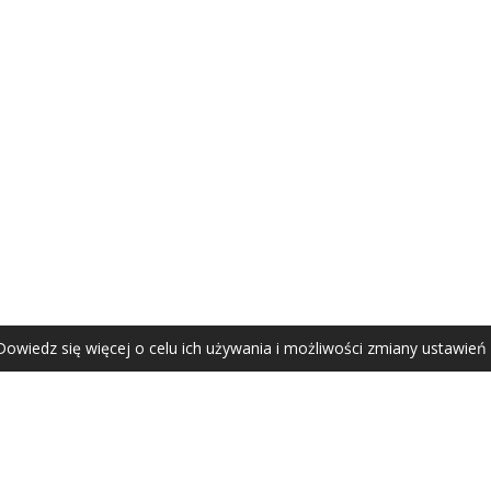
AGATA ZUBEL
agata@zubel.pl
tel. +48 608 51 41 68
Dowiedz się więcej o celu ich używania i możliwości zmiany ustawień
Agata Zubel © 2021