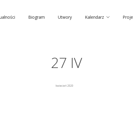
ualności
Biogram
Utwory
Kalendarz
Proje
27 IV
kwiecień 2020