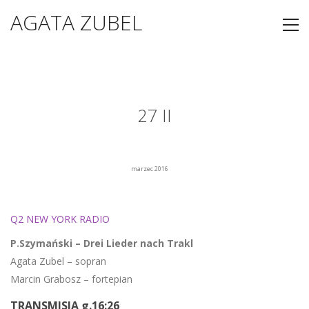
AGATA ZUBEL
27 II
marzec 2016
Q2 NEW YORK RADIO
P.Szymański – Drei Lieder nach Trakl
Agata Zubel – sopran
Marcin Grabosz – fortepian
TRANSMISJA g.16:26