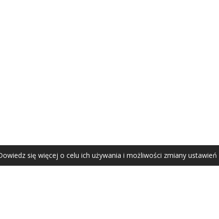
AGATA ZUBEL
agata@zubel.pl
tel. +48 608 51 41 68
Dowiedz się więcej o celu ich używania i możliwości zmiany ustawień
Agata Zubel © 2021