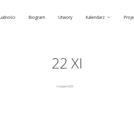
ualności
Biogram
Utwory
Kalendarz
Proje
22 XI
listopad 2020