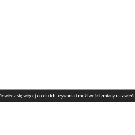
AGATA ZUBEL
agata@zubel.pl
tel. +48 608 51 41 68
Dowiedz się więcej o celu ich używania i możliwości zmiany ustawień
Agata Zubel © 2021