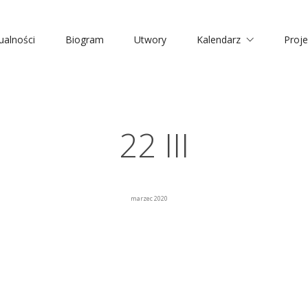
ualności
Biogram
Utwory
Kalendarz
Proje
22 III
marzec 2020