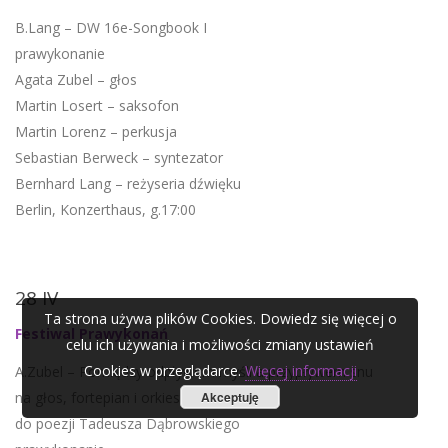
B.Lang – DW 16e-Songbook I
prawykonanie
Agata Zubel – głos
Martin Losert – saksofon
Martin Lorenz – perkusja
Sebastian Berweck – syntezator
Bernhard Lang – reżyseria dźwięku
Berlin, Konzerthaus, g.17:00
28 IV
Ta strona używa plików Cookies. Dowiedz się więcej o
Festiwal Prawykonań
celu ich używania i możliwości zmiany ustawień
Cookies w przeglądarce.
Więcej informacji
A.Zubel – Pomiędzy odpływem myśli a przypływem snu
na głos, fortepian i orkiestrę smyczkową
Akceptuję
do poezji Tadeusza Dąbrowskiego