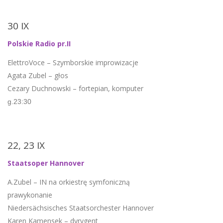
30 IX
Polskie Radio pr.II
ElettroVoce – Szymborskie improwizacje
Agata Zubel – głos
Cezary Duchnowski – fortepian, komputer
g.23:30
22, 23 IX
Staatsoper Hannover
A.Zubel – IN na orkiestrę symfoniczną
prawykonanie
Niedersächsisches Staatsorchester Hannover
Karen Kamensek – dyrygent