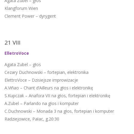
Agata Zubel – głos
Klangforum Wien
Clement Power – dyrygent
21 VIII
ElletroVoce
Agata Zubel – głos
Cezary Duchnowski – fortepian, elektronika
ElettroVoce – Dzisiejsze improwizacje
A.Viñao – Chant d’Ailleurs na głos i elektronikę
S.Kupczak – Anafora VII na głos, fortepian i elektronikę
A.Zubel – Parlando na głos i komputer
C.Duchnowski – Monada 3 na głos, fortepian i komputer
Radziejowice, Pałac, g.20:30