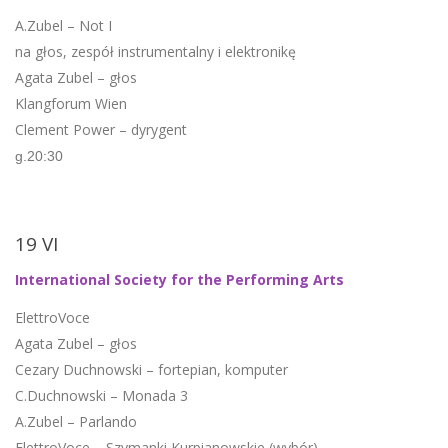
A.Zubel – Not I
na głos, zespół instrumentalny i elektronikę
Agata Zubel – głos
Klangforum Wien
Clement Power – dyrygent
g.20:30
19 VI
International Society for the Performing Arts
ElettroVoce
Agata Zubel – głos
Cezary Duchnowski – fortepian, komputer
C.Duchnowski – Monada 3
A.Zubel – Parlando
ElettroVoce – Szymanki Kurpianowskie (wybór)