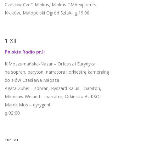
Czesław CzeT Minkus, Minkus-TMAexplorers
Kraków, Małopolski Ogród Sztuki, g.19:00
1 XII
Polskie Radio pr.II
K.Moszumańska-Nazar – Orfeusz i Eurydyka
na sopran, baryton, narratora i orkiestrę kameralną
do słów Czesława Miłosza
Agata Zubel – sopran, Ryszard Kalus – baryton,
Mirosław Weinert – narrator, Orkiestra AUKSO,
Marek Moś – dyrygent
g.02:00
29 XI