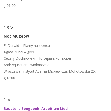
g.01:00
18 V
Noc Muzeów
El-Derwid – Plamy na słońcu
Agata Zubel – głos
Cezary Duchnowski – fortepian, komputer
Andrzej Bauer – wiolonczela
Wraszawa, Instytut Adama Mickiewicza, Mokotowska 25,
g.18:00
1 V
Baustelle Songbook. Arbeit am Lied