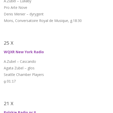
A.Zubel – Lullaby
Pro Arte Nove
Denis Menier – dyrygent
Mons, Conversatoire Royal de Musique, g.18:30
25 X
WQXR New York Radio
A.Zubel – Cascando
Agata Zubel – głos
Seattle Chamber Players
g.01:17
21 X
Polskie Radio pr.II