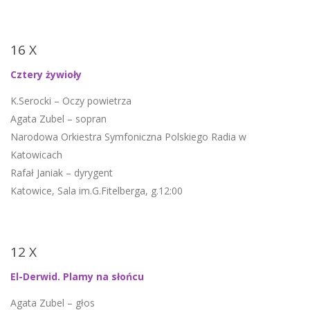
16 X
Cztery żywioły
K.Serocki – Oczy powietrza
Agata Zubel – sopran
Narodowa Orkiestra Symfoniczna Polskiego Radia w
Katowicach
Rafał Janiak – dyrygent
Katowice, Sala im.G.Fitelberga, g.12:00
12 X
El-Derwid. Plamy na słońcu
Agata Zubel – głos