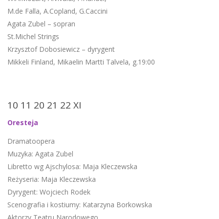
M.de Falla, A.Copland, G.Caccini
Agata Zubel – sopran
St.Michel Strings
Krzysztof Dobosiewicz – dyrygent
Mikkeli Finland, Mikaelin Martti Talvela, g.19:00
10 11 20 21 22 XI
Oresteja
Dramatoopera
Muzyka: Agata Zubel
Libretto wg Ajschylosa: Maja Kleczewska
Reżyseria: Maja Kleczewska
Dyrygent: Wojciech Rodek
Scenografia i kostiumy: Katarzyna Borkowska
Aktorzy Teatru Narodowego