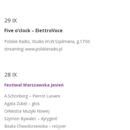
29 IX
Five o’clock – ElettroVoce
Polskie Radio, Studio im.W.Szpilmana, g.17:00
streaming: www.polskieradio.pl
28 IX
Festiwal Warszawska Jesień
A.Schönberg – Pierrot Lunaire
Agata Zubel – głos
Orkiestra Muzyki Nowej
Szymon Bywalec – dyrygent
Beata Chwedorzewska – reżyser