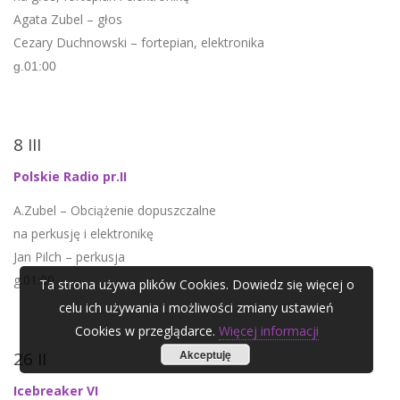
Agata Zubel – głos
Cezary Duchnowski – fortepian, elektronika
g.01:00
8 III
Polskie Radio pr.II
A.Zubel – Obciążenie dopuszczalne
na perkusję i elektronikę
Jan Pilch – perkusja
g.01:00
Ta strona używa plików Cookies. Dowiedz się więcej o
celu ich używania i możliwości zmiany ustawień
Cookies w przeglądarce.
Więcej informacji
Akceptuję
26 II
Icebreaker VI