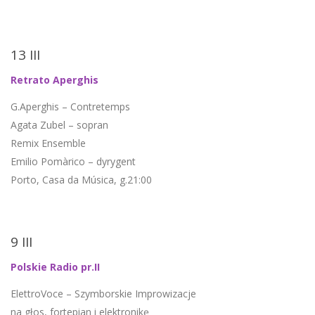
13 III
Retrato Aperghis
G.Aperghis – Contretemps
Agata Zubel – sopran
Remix Ensemble
Emilio Pomàrico – dyrygent
Porto, Casa da Música, g.21:00
9 III
Polskie Radio pr.II
ElettroVoce – Szymborskie Improwizacje
na głos, fortepian i elektronikę