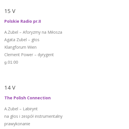
15 V
Polskie Radio pr.II
A.Zubel – Aforyzmy na Miłosza
Agata Zubel – głos
Klangforum Wien
Clement Power – dyrygent
g.01:00
14 V
The Polish Connection
A.Zubel – Labirynt
na głos i zespół instrumentalny
prawykonanie