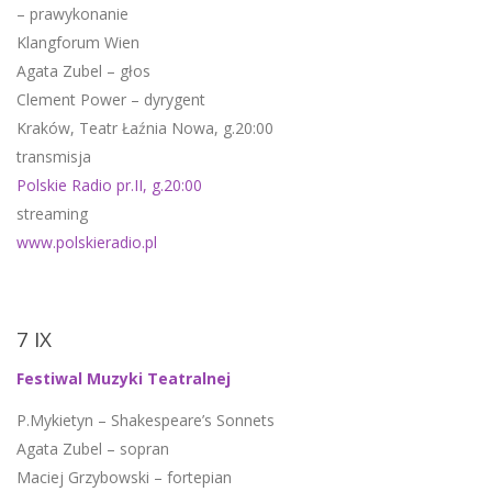
– prawykonanie
Klangforum Wien
Agata Zubel – głos
Clement Power – dyrygent
Kraków, Teatr Łaźnia Nowa, g.20:00
transmisja
Polskie Radio pr.II, g.20:00
streaming
www.polskieradio.pl
7 IX
Festiwal Muzyki Teatralnej
P.Mykietyn – Shakespeare’s Sonnets
Agata Zubel – sopran
Maciej Grzybowski – fortepian