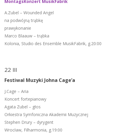
MontagsKonzert MusikFabrik
A.Zubel – Wounded Angel
na podwójną trąbkę
prawykonanie
Marco Blaauw – trąbka
Kolonia, Studio des Ensemble MusikFabrik, g.20:00
22 III
Festiwal Muzyki Johna Cage’a
J.Cage – Aria
Koncert fortepianowy
Agata Zubel – głos
Orkiestra Symfoniczna Akademii Muzycznej
Stephen Drury – dyrygent
Wrocław, Filharmonia, g.19:00