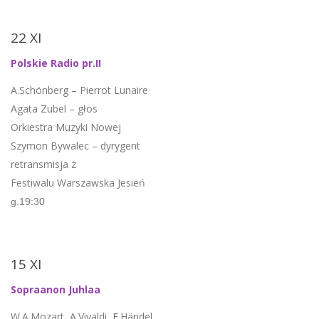
22 XI
Polskie Radio pr.II
A.Schönberg – Pierrot Lunaire
Agata Zubel – głos
Orkiestra Muzyki Nowej
Szymon Bywalec – dyrygent
retransmisja z
Festiwalu Warszawska Jesień
g.19:30
15 XI
Sopraanon Juhlaa
W.A.Mozart, A.Vivaldi, F.Händel,