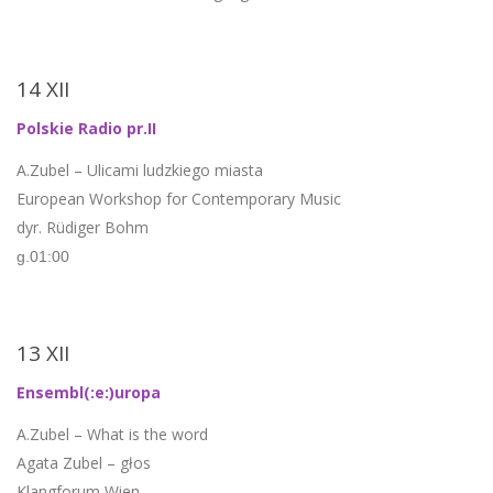
14 XII
Polskie Radio pr.II
A.Zubel – Ulicami ludzkiego miasta
European Workshop for Contemporary Music
dyr. Rüdiger Bohm
g.01:00
13 XII
Ensembl(:e:)uropa
A.Zubel – What is the word
Agata Zubel – głos
Klangforum Wien