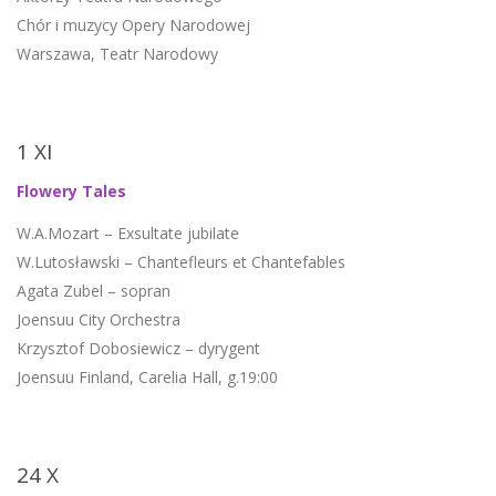
Chór i muzycy Opery Narodowej
Warszawa, Teatr Narodowy
1 XI
Flowery Tales
W.A.Mozart – Exsultate jubilate
W.Lutosławski – Chantefleurs et Chantefables
Agata Zubel – sopran
Joensuu City Orchestra
Krzysztof Dobosiewicz – dyrygent
Joensuu Finland, Carelia Hall, g.19:00
24 X