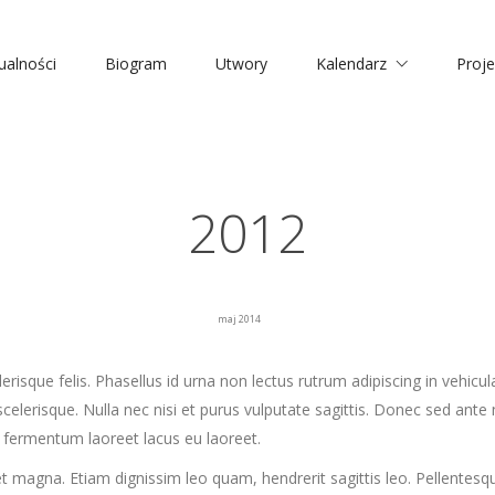
ualności
Biogram
Utwory
Kalendarz
Proje
2012
maj 2014
risque felis. Phasellus id urna non lectus rutrum adipiscing in vehicula
 scelerisque. Nulla nec nisi et purus vulputate sagittis. Donec sed ante 
ed fermentum laoreet lacus eu laoreet.
et magna. Etiam dignissim leo quam, hendrerit sagittis leo. Pellentesq