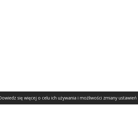
AGATA ZUBEL
agata@zubel.pl
tel. +48 608 51 41 68
Dowiedz się więcej o celu ich używania i możliwości zmiany ustawień
Agata Zubel © 2021