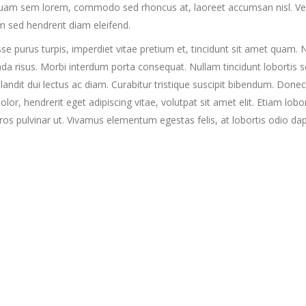
liquam sem lorem, commodo sed rhoncus at, laoreet accumsan nisl. Ves
am sed hendrerit diam eleifend.
sse purus turpis, imperdiet vitae pretium et, tincidunt sit amet quam.
da risus. Morbi interdum porta consequat. Nullam tincidunt lobortis s
 blandit dui lectus ac diam. Curabitur tristique suscipit bibendum. Done
lor, hendrerit eget adipiscing vitae, volutpat sit amet elit. Etiam lobor
eros pulvinar ut. Vivamus elementum egestas felis, at lobortis odio da