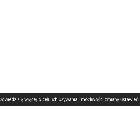
AGATA ZUBEL
agata@zubel.pl
tel. +48 608 51 41 68
Dowiedz się więcej o celu ich używania i możliwości zmiany ustawień
Agata Zubel © 2021