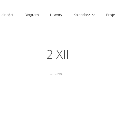
ualności
Biogram
Utwory
Kalendarz
Proje
2 XII
marzec 2016